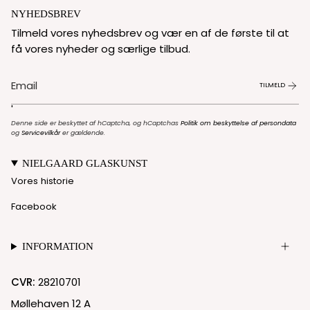
NYHEDSBREV
Tilmeld vores nyhedsbrev og vær en af de første til at
få vores nyheder og særlige tilbud.
TILMELD
'
Denne side er beskyttet af hCaptcha, og hCaptchas
Politik om beskyttelse af persondata
og
Servicevilkår
er gældende.
NIELGAARD GLASKUNST
Vores historie
Facebook
INFORMATION
CVR:
28210701
Møllehaven 12 A