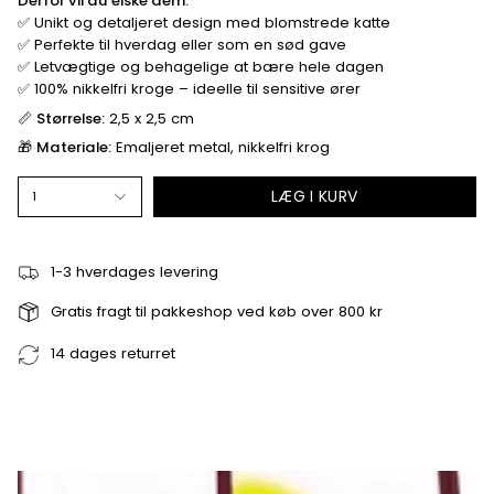
Derfor vil du elske dem:
✅ Unikt og detaljeret design med blomstrede katte
✅ Perfekte til hverdag eller som en sød gave
✅ Letvægtige og behagelige at bære hele dagen
✅ 100% nikkelfri kroge – ideelle til sensitive ører
📏
Størrelse:
2,5 x 2,5 cm
🎁
Materiale:
Emaljeret metal, nikkelfri krog
LÆG I KURV
1
1-3 hverdages levering
Gratis fragt til pakkeshop ved køb over 800 kr
14 dages returret