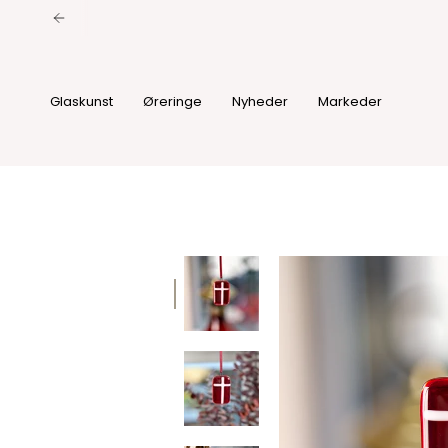
Spring
til
indhold
Glaskunst
Øreringe
Nyheder
Markeder