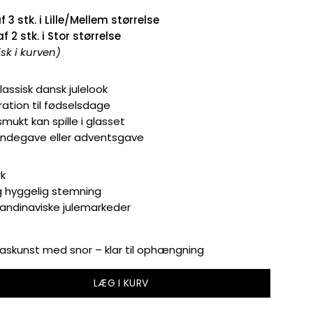
f 3 stk. i Lille/Mellem størrelse
f 2 stk. i Stor størrelse
sk i kurven)
lassisk dansk julelook
ration til fødselsdage
 smukt kan spille i glasset
indegave eller adventsgave
k
g hyggelig stemning
Skandinaviske julemarkeder
askunst med snor – klar til ophængning
LÆG I KURV