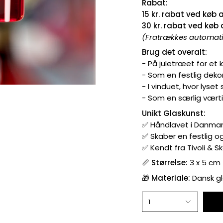
Rabat:
15 kr. rabat ved køb a
30 kr. rabat ved køb a
(Fratrækkes automati
Brug det overalt:
- På juletræet for et k
- Som en festlig deko
- I vinduet, hvor lyset
- Som en særlig vært
Unikt Glaskunst:
✅ Håndlavet i Danmar
✅ Skaber en festlig o
✅ Kendt fra Tivoli & 
📏
Størrelse:
3 x 5 cm
🎁
Materiale:
Dansk gl
1