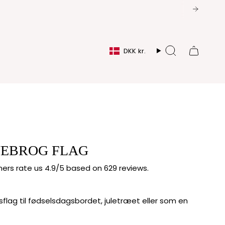
VALUTA
DKK kr.
Søg
NEBROG FLAG
rs rate us 4.9/5 based on 629 reviews.
sflag til fødselsdagsbordet,
juletræet eller som en