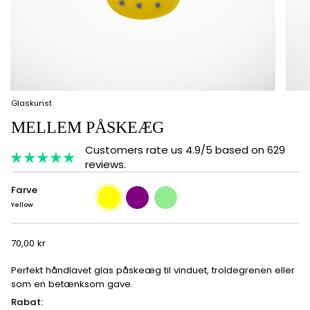
Glaskunst
MELLEM PÅSKEÆG
Customers rate us 4.9/5 based on 629
reviews.
Farve
Yellow
purple
light
green
Yellow
70,00 kr
Perfekt håndlavet glas påskeæg til vinduet, troldegrenen eller
som en betænksom gave.
Rabat: