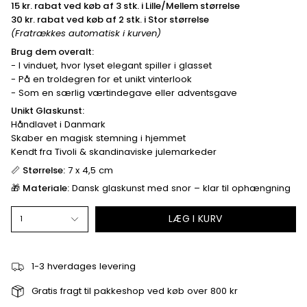
15 kr. rabat ved køb af 3 stk. i Lille/Mellem størrelse
30 kr. rabat ved køb af 2 stk. i Stor størrelse
(Fratrækkes automatisk i kurven)
Brug dem overalt:
- I vinduet, hvor lyset elegant spiller i glasset
- På en troldegren for et unikt vinterlook
- Som en særlig værtindegave eller adventsgave
Unikt Glaskunst:
Håndlavet i Danmark
Skaber en magisk stemning i hjemmet
Kendt fra Tivoli & skandinaviske julemarkeder
📏
Størrelse:
7 x 4,5 cm
🎁
Materiale:
Dansk glaskunst med snor – klar til ophængning
LÆG I KURV
1
1-3 hverdages levering
Gratis fragt til pakkeshop ved køb over 800 kr